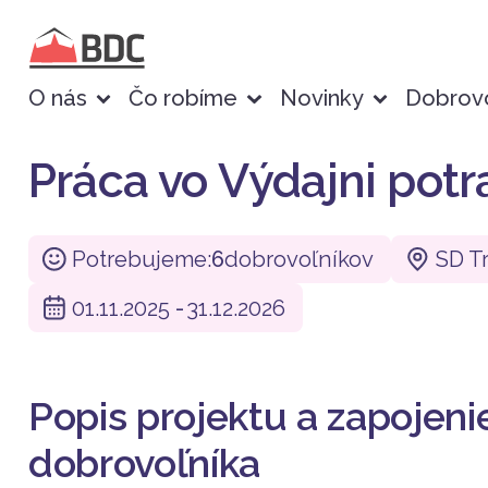
O nás
Čo robíme
Novinky
Dobrovo
Práca vo Výdajni potr
Potrebujeme:
6
dobrovoľníkov
SD T
01.11.2025
-
31.12.2026
Popis projektu a zapojeni
dobrovoľníka