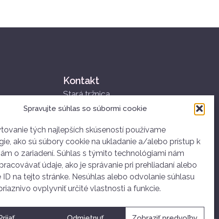
Kontakt
Stará tržnica
Nám. SNP 25
Spravujte súhlas so súbormi cookie
811 01 Bratislava
+421 907 834 314
tovanie tých najlepších skúseností používame
ie, ako sú súbory cookie na ukladanie a/alebo prístup k
ahoj@dobrovolnictvoba.sk
iám o zariadení. Súhlas s týmito technológiami nám
racovávať údaje, ako je správanie pri prehliadaní alebo
 ID na tejto stránke. Nesúhlas alebo odvolanie súhlasu
iaznivo ovplyvniť určité vlastnosti a funkcie.
Prijať
Odmietnuť
Zobraziť predvoľby