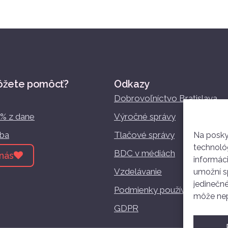
ôžete pomôcť?
Odkazy
Dobrovoľníctvo Bratislava
2% z dane
Výročné správy
žba
Tlačové správy
Na posky
technológ
BDC v médiách
nás
informác
Vzdelávanie
umožní sp
jedinečné
Podmienky používania
môže nepr
GDPR