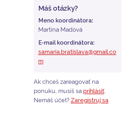
Máš otázky?
Meno koordinátora:
Martina Madová
E-mail koordinátora:
samaria.bratislava@gmail.co
m
Ak chceš zareagovať na
ponuku, musíš sa
prihlásiť
.
Nemáš účet?
Zaregistruj sa