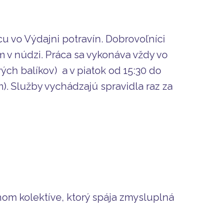
u vo Výdajni potravín. Dobrovoľníci
m v núdzi. Práca sa vykonáva vždy vo
vých balíkov) a v piatok od 15:30 do
). Služby vychádzajú spravidla raz za
m kolektíve, ktorý spája zmysluplná