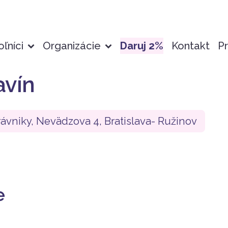
ľníci
Organizácie
Daruj 2%
Kontakt
Pr
avín
rávniky, Nevädzova 4, Bratislava- Ružinov
e