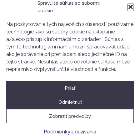
Spravujte súhlas so súbormi
Podmienky používania
cookie
GDPR
Na poskytovanie tých najlepších skúseností používame
technológie, ako sú súbory cookie na ukladanie
a/alebo prístup k informáciám o zariadení. Súhlas s
týmito technológiami nám umožní spracovávať údaje,
Kontakt
ako je správanie pri prehliadaní alebo jedinečné ID na
Stará tržnica
tejto stránke. Nesúhlas alebo odvolanie súhlasu môže
Nám. SNP 25
nepriaznivo ovplyvniť určité vlastnosti a funkcie.
811 01 Bratislava
+421 907 834 314
Prijať
ahoj@dobrovolnictvoba.sk
Odmietnuť
Zobraziť predvoľby
2026
© Bratislavské dobrovoľnícke centrum
Podmienky používania