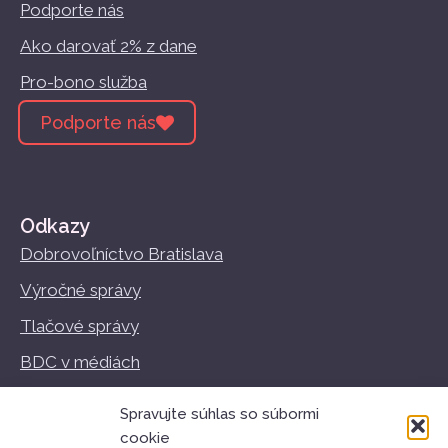
Podporte nás
Ako darovať 2% z dane
Pro-bono služba
Podporte nás
Odkazy
Dobrovoľníctvo Bratislava
Výročné správy
Tlačové správy
BDC v médiách
Vzdelávanie
Spravujte súhlas so súbormi
Podmienky používania
cookie