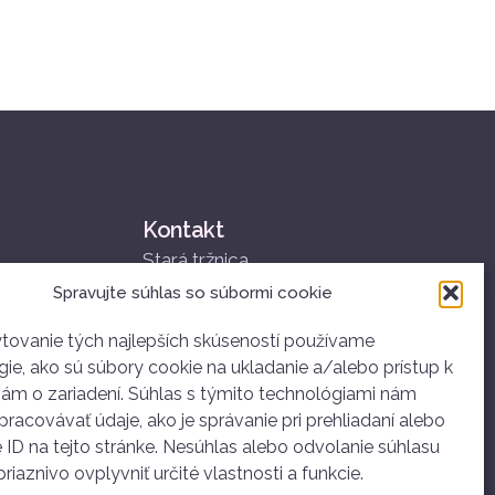
Kontakt
Stará tržnica
Nám. SNP 25
Spravujte súhlas so súbormi cookie
811 01 Bratislava
+421 907 834 314
tovanie tých najlepších skúseností používame
ie, ako sú súbory cookie na ukladanie a/alebo prístup k
ahoj@dobrovolnictvoba.sk
iám o zariadení. Súhlas s týmito technológiami nám
racovávať údaje, ako je správanie pri prehliadaní alebo
 ID na tejto stránke. Nesúhlas alebo odvolanie súhlasu
iaznivo ovplyvniť určité vlastnosti a funkcie.