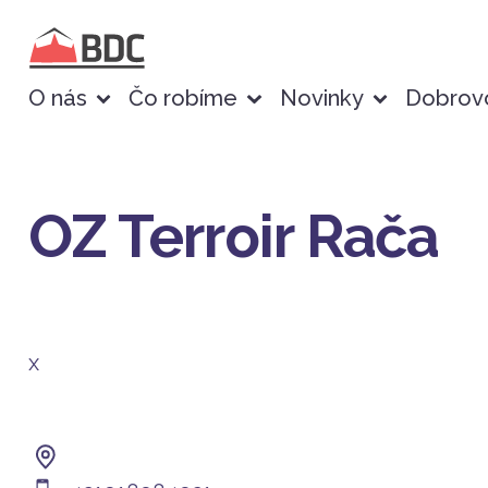
O nás
Čo robíme
Novinky
Dobrovo
OZ Terroir Rača
x