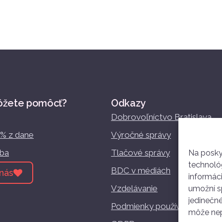
ôžete pomôcť?
Odkazy
Dobrovoľníctvo Bratislava
2% z dane
Výročné správy
žba
Tlačové správy
Na posky
technológ
BDC v médiách
nás
informác
Vzdelávanie
umožní sp
jedinečné
Podmienky používania
môže nepr