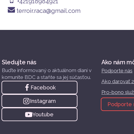
+421918984921
terroir.raca@gmail.com
Sledujte nás
Ako nám m
Buďte informovaný o aktuálnom dianí v
Podporte nás
komunite BDC a staňte sa jej súčasťou.
Ako darovať 
Facebook
Pro-bono slu
Instagram
Podporte 
Youtube