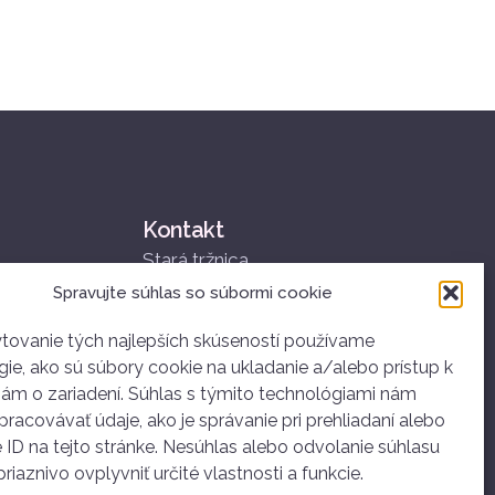
Kontakt
Stará tržnica
Nám. SNP 25
Spravujte súhlas so súbormi cookie
811 01 Bratislava
+421 907 834 314
tovanie tých najlepších skúseností používame
ie, ako sú súbory cookie na ukladanie a/alebo prístup k
ahoj@dobrovolnictvoba.sk
iám o zariadení. Súhlas s týmito technológiami nám
racovávať údaje, ako je správanie pri prehliadaní alebo
 ID na tejto stránke. Nesúhlas alebo odvolanie súhlasu
iaznivo ovplyvniť určité vlastnosti a funkcie.