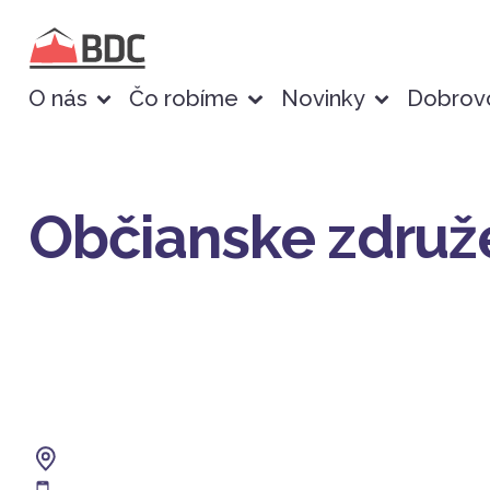
O nás
Čo robíme
Novinky
Dobrovo
Občianske združe