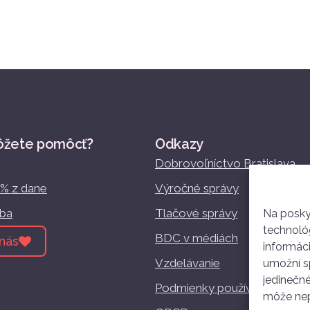
ôžete pomôcť?
Odkazy
Dobrovoľníctvo Bratislava
2% z dane
Výročné správy
žba
Tlačové správy
Na posky
technológ
BDC v médiách
nás
informác
Vzdelávanie
umožní sp
jedinečné
Podmienky používania
môže nepr