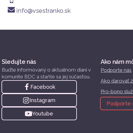
info@vsestranko.sk
Sledujte nás
Ako nám m
Buďte informovaný o aktuálnom dianí v
Podporte nás
komunite BDC a staňte sa jej súčasťou.
Ako darovať 
Facebook
Pro-bono slu
Instagram
Podporte 
Youtube