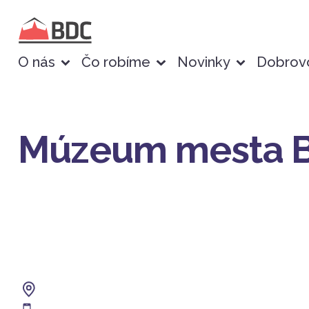
O nás
Čo robíme
Novinky
Dobrovo
Múzeum mesta Br