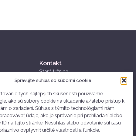
Kontakt
Stará tržnica
Nám. SNP 25
Spravujte súhlas so súbormi cookie
811 01 Bratislava
+421 907 834 314
tovanie tých najlepších skúseností používame
ie, ako sú súbory cookie na ukladanie a/alebo prístup k
ahoj@dobrovolnictvoba.sk
iám o zariadení. Súhlas s týmito technológiami nám
racovávať údaje, ako je správanie pri prehliadaní alebo
 ID na tejto stránke. Nesúhlas alebo odvolanie súhlasu
iaznivo ovplyvniť určité vlastnosti a funkcie.