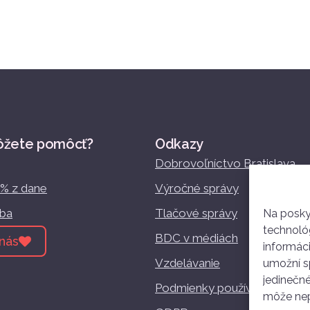
ôžete pomôcť?
Odkazy
Dobrovoľníctvo Bratislava
2% z dane
Výročné správy
žba
Tlačové správy
Na posky
technológ
BDC v médiách
nás
informác
Vzdelávanie
umožní sp
jedinečné
Podmienky používania
môže nepr