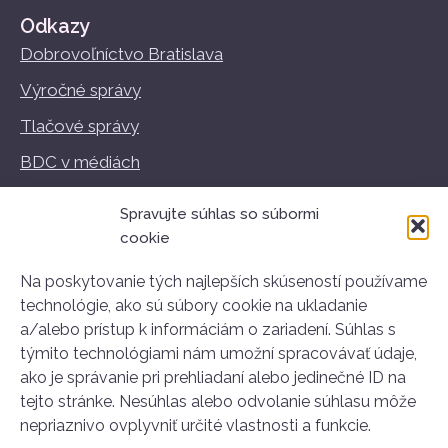
Odkazy
Dobrovoľníctvo Bratislava
Výročné správy
Tlačové správy
BDC v médiách
Vzdelávanie
Spravujte súhlas so súbormi
Podmienky používania
cookie
GDPR
Na poskytovanie tých najlepších skúseností používame
technológie, ako sú súbory cookie na ukladanie
a/alebo prístup k informáciám o zariadení. Súhlas s
týmito technológiami nám umožní spracovávať údaje,
Kontakt
ako je správanie pri prehliadaní alebo jedinečné ID na
Stará tržnica
tejto stránke. Nesúhlas alebo odvolanie súhlasu môže
Nám. SNP 25
nepriaznivo ovplyvniť určité vlastnosti a funkcie.
811 01 Bratislava