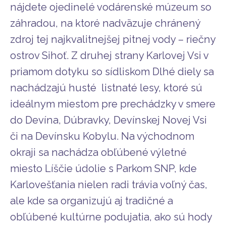
nájdete ojedinelé vodárenské múzeum so
záhradou, na ktoré nadväzuje chránený
zdroj tej najkvalitnejšej pitnej vody – riečny
ostrov Sihoť. Z druhej strany Karlovej Vsi v
priamom dotyku so sídliskom Dlhé diely sa
nachádzajú husté listnaté lesy, ktoré sú
ideálnym miestom pre prechádzky v smere
do Devína, Dúbravky, Devínskej Novej Vsi
či na Devínsku Kobylu. Na východnom
okraji sa nachádza obľúbené výletné
miesto Líščie údolie s Parkom SNP, kde
Karlovešťania nielen radi trávia voľný čas,
ale kde sa organizujú aj tradičné a
obľúbené kultúrne podujatia, ako sú hody