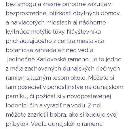
bez smogu a krásne prírodné zákutia v
bezprostrednej blízkosti obytných domov,
a na viacerých miestach aj nádherne
kvitnúce motýlie lúky. Návštevníka
prichádzajúceho z centra mesta víta
botanická záhrada a hneď vedľa
jedinečné Karloveské rameno. Je to jedno
z mála zachovaných dunajských riečnych
ramien s lužným lesom okolo. Môžete si
tam posedieť v pohostinstve na dunajskom
parníku, či požičať si v novopostavenej
lodenici čln a vyraziť na vodu. Z nej
môžete zazrieť i bobra, ako si buduje svoj
príbytok. Vedľa dunajského ramena