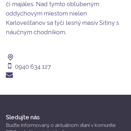
či majáles. Nad týmto obľúbeným
oddychovým miestom nielen
Karlovešťanov sa týči lesný masív Sitiny s
náučným chodníkom.
0940 634 127
Sledujte nás
Buďte informovaný o aktuálnom dianí v komunite