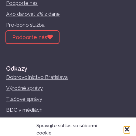
Podporte nás
Ako darovať 2% z dane
Pro-bono služba
Podporte nás
Odkazy
Dobrovoľníctvo Bratislava
Výročné správy
Tlačové správy
BDC v médiách
Vzdelávanie
Spravujte súhlas so súbormi
Podmienky používania
cookie