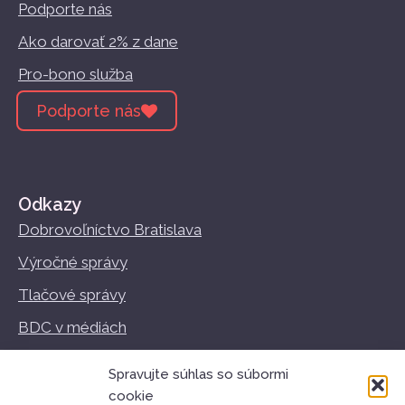
Podporte nás
Ako darovať 2% z dane
Pro-bono služba
Podporte nás
Odkazy
Dobrovoľníctvo Bratislava
Výročné správy
Tlačové správy
BDC v médiách
Vzdelávanie
Spravujte súhlas so súbormi
Podmienky používania
cookie