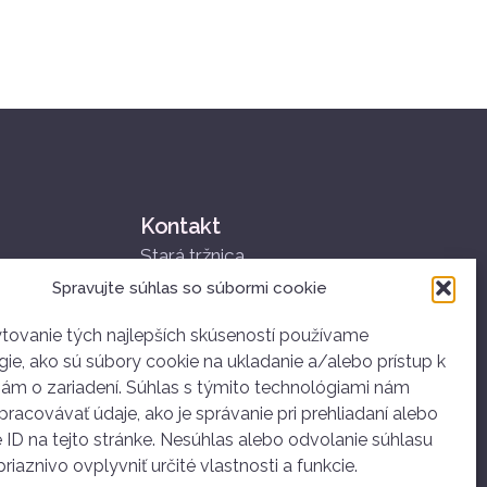
Kontakt
Stará tržnica
Nám. SNP 25
Spravujte súhlas so súbormi cookie
811 01 Bratislava
+421 907 834 314
tovanie tých najlepších skúseností používame
ie, ako sú súbory cookie na ukladanie a/alebo prístup k
ahoj@dobrovolnictvoba.sk
iám o zariadení. Súhlas s týmito technológiami nám
racovávať údaje, ako je správanie pri prehliadaní alebo
 ID na tejto stránke. Nesúhlas alebo odvolanie súhlasu
iaznivo ovplyvniť určité vlastnosti a funkcie.