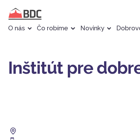
O nás
Čo robíme
Novinky
Dobrovo
Inštitút pre dob