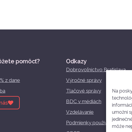
ôžete pomôcť?
Odkazy
Dobrovoľníctvo Bratislava
2% z dane
Výročné správy
žba
Tlačové správy
Na posky
technológ
BDC v médiách
nás
informác
Vzdelávanie
umožní sp
jedinečné
Podmienky používania
môže nepr