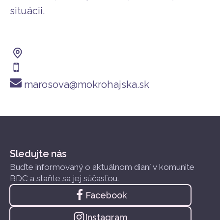
situácii.
marosova@mokrohajska.sk
Sledujte nás
Buďte informovaný o aktuálnom dianí v komunite
BDC a staňte sa jej súčasťou.
Facebook
Instagram