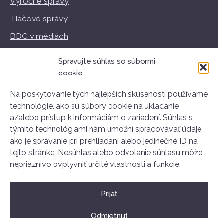
Výročné správy
Tlačové správy
BDC v médiách
Vzdelávanie
Spravujte súhlas so súbormi
Podmienky používania
cookie
GDPR
Na poskytovanie tých najlepších skúseností používame
technológie, ako sú súbory cookie na ukladanie
a/alebo prístup k informáciám o zariadení. Súhlas s
týmito technológiami nám umožní spracovávať údaje,
Kontakt
ako je správanie pri prehliadaní alebo jedinečné ID na
Stará tržnica
tejto stránke. Nesúhlas alebo odvolanie súhlasu môže
Nám. SNP 25
nepriaznivo ovplyvniť určité vlastnosti a funkcie.
811 01 Bratislava
+421 907 834 314
Prijať
ahoj@dobrovolnictvoba.sk
Odmietnuť