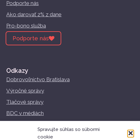
Podporte nás
Ako darovať 2% z dane
Pro-bono služba
Podporte nás
Odkazy
Dobrovoľníctvo Bratislava
Výročné správy
Tlačové správy
BDC v médiách
Vzdelávanie
Spravujte súhlas so súbormi
Podmienky používania
cookie