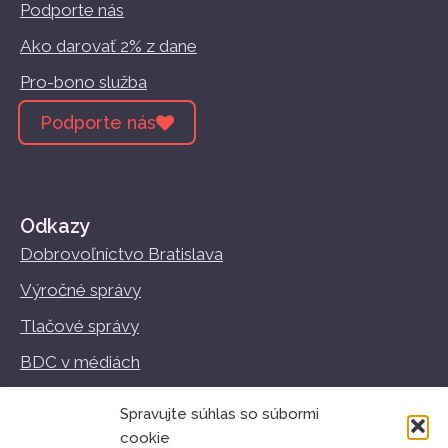
Podporte nás
Ako darovať 2% z dane
Pro-bono služba
Podporte nás
Odkazy
Dobrovoľníctvo Bratislava
Výročné správy
Tlačové správy
BDC v médiách
Vzdelávanie
Spravujte súhlas so súbormi
Podmienky používania
cookie