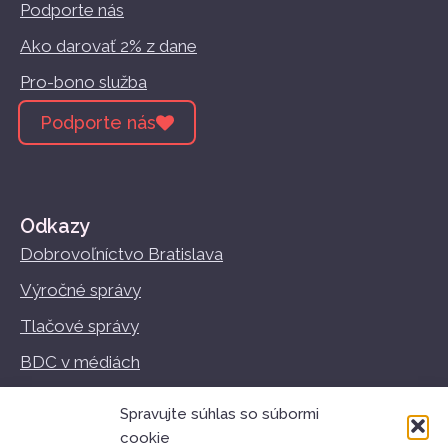
Podporte nás
Ako darovať 2% z dane
Pro-bono služba
Podporte nás
Odkazy
Dobrovoľníctvo Bratislava
Výročné správy
Tlačové správy
BDC v médiách
Vzdelávanie
Spravujte súhlas so súbormi
Podmienky používania
cookie