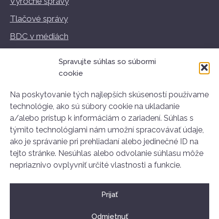
Výročné správy
Tlačové správy
BDC v médiách
Vzdelávanie
Spravujte súhlas so súbormi
Podmienky používania
cookie
GDPR
Na poskytovanie tých najlepších skúseností používame
technológie, ako sú súbory cookie na ukladanie
a/alebo prístup k informáciám o zariadení. Súhlas s
týmito technológiami nám umožní spracovávať údaje,
Kontakt
ako je správanie pri prehliadaní alebo jedinečné ID na
Stará tržnica
tejto stránke. Nesúhlas alebo odvolanie súhlasu môže
Nám. SNP 25
nepriaznivo ovplyvniť určité vlastnosti a funkcie.
811 01 Bratislava
+421 907 834 314
Prijať
ahoj@dobrovolnictvoba.sk
Odmietnuť