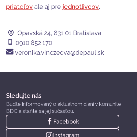
priateľov
ale aj pre
jednotlivcov
.
Opavská 24, 831 01 Bratislava
0910 852 170
veronika.vinczeova@depaul.sk
Sledujte nás
Buďte informovaný o aktuálnom dianí v komunite
BDC a staňte sa jej súčasťou.
Facebook
Instagram