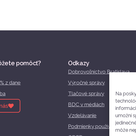
ôžete pomôcť?
Odkazy
Dobrovoľníctvo Bratislava
2% z dane
Výročné správy
žba
Tlačové správy
Na posky
technológ
BDC v médiách
nás
informác
Vzdelávanie
umožní sp
jedinečné
Podmienky používania
môže nepr