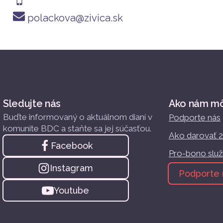
polackova@zivica.sk
Sledujte nás
Ako nám m
Buďte informovaný o aktuálnom dianí v
Podporte nás
komunite BDC a staňte sa jej súčasťou.
Ako darovať 
Facebook
Pro-bono slu
Instagram
Podporte 
Youtube