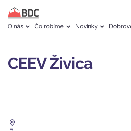
O nás
Čo robíme
Novinky
Dobrovo
CEEV Živica