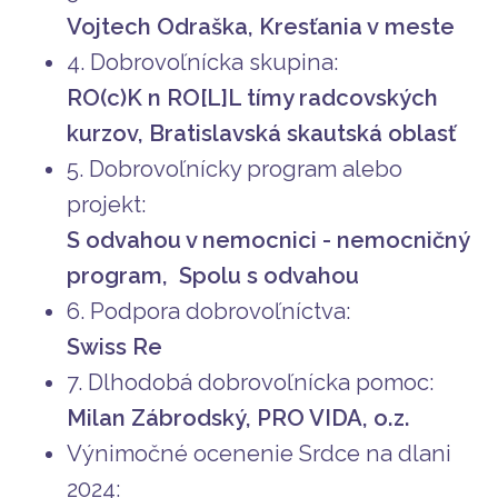
Vojtech Odraška, Kresťania v meste
4. Dobrovoľnícka skupina:
RO(c)K n RO[L]L tímy radcovských
kurzov, Bratislavská skautská oblasť
5. Dobrovoľnícky program alebo
projekt:
S odvahou v nemocnici - nemocničný
program, Spolu s odvahou
6. Podpora dobrovoľníctva:
Swiss Re
7. Dlhodobá dobrovoľnícka pomoc:
Milan Zábrodský, PRO VIDA, o.z.
Výnimočné ocenenie Srdce na dlani
2024: