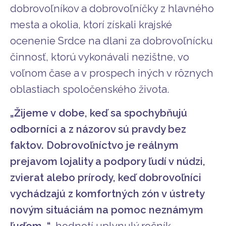
dobrovoľníkov a dobrovoľníčky z hlavného
mesta a okolia, ktorí získali krajské
ocenenie Srdce na dlani za dobrovoľnícku
činnosť, ktorú vykonávali nezištne, vo
voľnom čase a v prospech iných v rôznych
oblastiach spoločenského života.
„Žijeme v dobe, keď sa spochybňujú
odborníci a z názorov sú pravdy bez
faktov. Dobrovoľníctvo je reálnym
prejavom lojality a podpory ľudí v núdzi,
zvierat alebo prírody, keď dobrovoľníci
vychádzajú z komfortných zón v ústrety
novým situáciám na pomoc neznámym
ľuďom, “
hodnotí uplynulý ročník