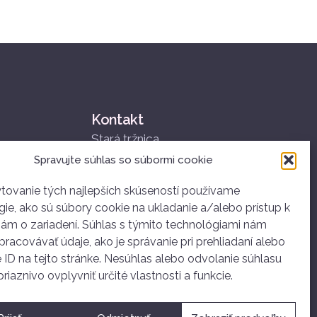
Kontakt
Stará tržnica
Nám. SNP 25
Spravujte súhlas so súbormi cookie
811 01 Bratislava
+421 907 834 314
tovanie tých najlepších skúseností používame
ie, ako sú súbory cookie na ukladanie a/alebo prístup k
ahoj@dobrovolnictvoba.sk
iám o zariadení. Súhlas s týmito technológiami nám
racovávať údaje, ako je správanie pri prehliadaní alebo
 ID na tejto stránke. Nesúhlas alebo odvolanie súhlasu
iaznivo ovplyvniť určité vlastnosti a funkcie.