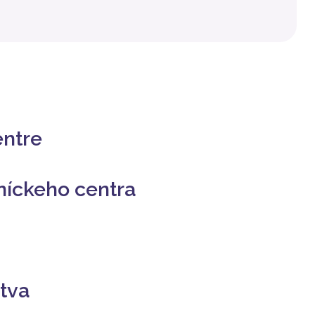
entre
ľníckeho centra
ctva