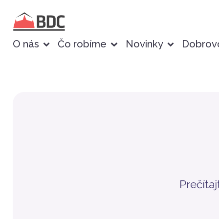
O nás
Čo robíme
Novinky
Dobrovo
Prečítaj