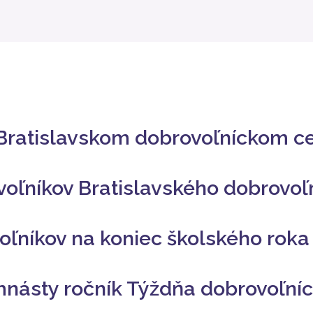
Bratislavskom dobrovoľníckom c
ovoľníkov Bratislavského dobrovo
voľníkov na koniec školského roka
mnásty ročník Týždňa dobrovoľní