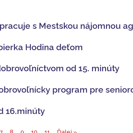
lupracuje s Mestskou nájomnou a
zbierka Hodina deťom
obrovoľníctvom od 15. minúty
dobrovoľnícky program pre senior
d 16.minúty
7
8
9
10
11
Ďalej »