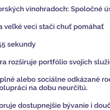
rských vinohradoch: Spoločné ús
a veľké veci stačí chuť pomáhať
 55 sekundy
rozširuje portfólio svojich služ
úplné alebo sociálne odkázané ro
lupráci na dobu neurčitú.
ruje dostupnejšie bývanie i douč