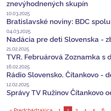
znevýhodnených skupín
10.03.2025
Bratislavské noviny: BDC spo
04.03.2025
Nadácia pre deti Slovenska - 
21.02.2025
TVR. Februárová Zoznamka s d
16.02.2025
Rádio Slovensko. Čítankovo - 
12.02.2025
Správy TV Ružinov Čítankovo o
« Predchádzajúca
1
2
3
4
5
6