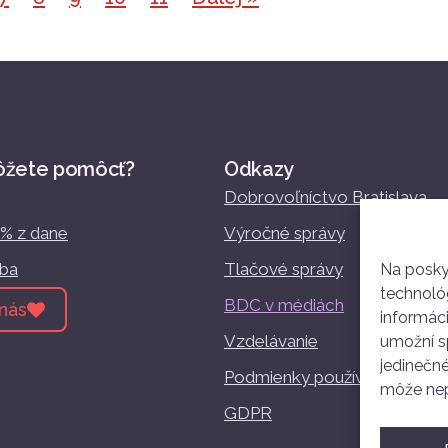
ôžete pomôcť?
Odkazy
Dobrovoľníctvo Bratislava
2% z dane
Výročné správy
žba
Tlačové správy
Na posky
technológ
BDC v médiách
nás
informác
Vzdelávanie
umožní sp
jedinečné
Podmienky používania
môže nepr
GDPR